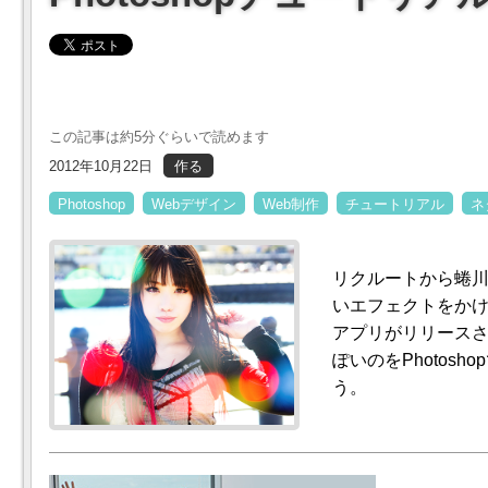
この記事は約5分ぐらいで読めます
2012年10月22日
作る
Photoshop
Webデザイン
Web制作
チュートリアル
ネ
リクルートから蜷
いエフェクトをかける
アプリがリリース
ぽいのをPhotosh
う。