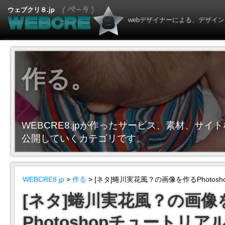
ウェブクリ８.jp
webデザイナーによる、デザイン
作る。
WEBCRE8.jpが作ったサービス、素材、サイ
公開していくカテゴリです。
WEBCRE8.jp
>
作る
> [ネタ]蜷川実花風？の画像を作るPhotos
[ネタ]蜷川実花風？の画像
Photoshopチュートリア