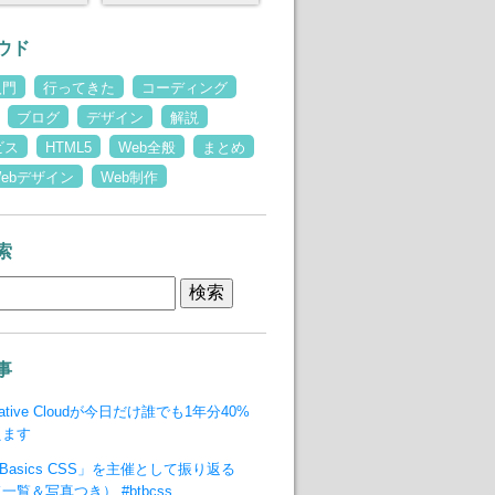
ウド
入門
行ってきた
コーディング
ブログ
デザイン
解説
ビス
HTML5
Web全般
まとめ
Webデザイン
Web制作
索
事
reative Cloudが今日だけ誰でも1年分40%
えます
to Basics CSS」を主催として振り返る
覧＆写真つき） #btbcss