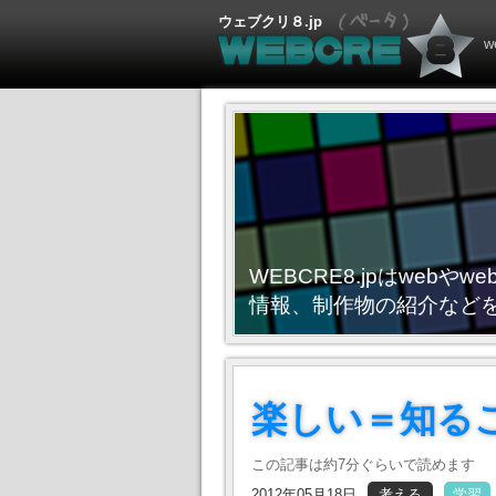
ウェブクリ８.jp
WEBCRE8.jpはwebや
情報、制作物の紹介など
楽しい＝知る
この記事は約7分ぐらいで読めます
2012年05月18日
考える
学習