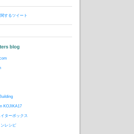
8 に関するツイート
ters blog
.com
m
uilding
gn KOJIKA17
エイターボックス
インレシピ