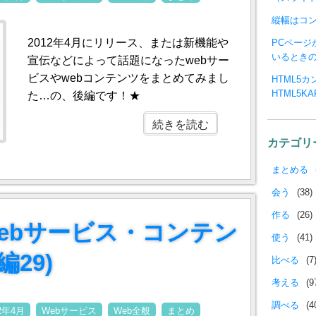
縦幅はコ
2012年4月にリリース、または新機能や
PCペー
いるとき
宣伝などによって話題になったwebサー
ビスやwebコンテンツをまとめてみまし
HTML5
HTML5K
た…の、後編です！★
続きを読む
カテゴリ
まとめる
会う
(38)
作る
(26)
のwebサービス・コンテン
使う
(41)
編29)
比べる
(7
考える
(9
調べる
(4
12年4月
Webサービス
Web全般
まとめ