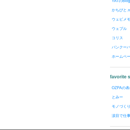
YATのBlog
かちびと.n
ウェビメ
ウェブル
コリス
バンクー
ホームペ
favorite s
OZPAの表
とみー
モノづく
涙目で仕事