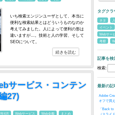
タグクラ
いち検索エンジンユーザとして、本当に
ネタ
便利な検索結果とはどういうものなのか
イベント
考えてみました。人によって便利の形は
Webサー
違いますが…。技術と人の学習、そして
考察
SEOについて。
続きを読む
記事を検
検索:
のwebサービス・コンテン
最新の記
編27)
Adobe C
オフで買
「Back 
12年4月
Webサービス
Web全般
まとめ
（スライド一