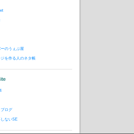
et
モ
バーのうぇぶ屋
ージを作る人のネタ帳
ite
4
りブログ
しないSE