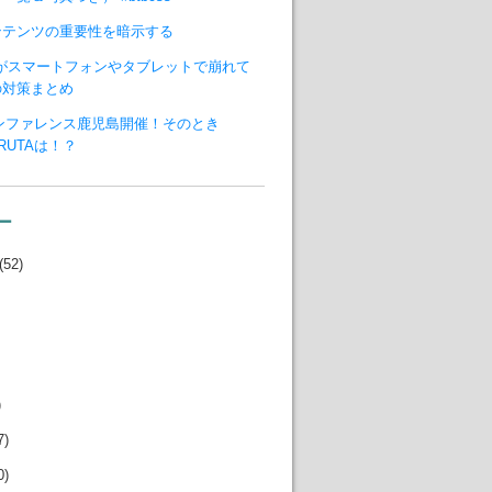
ンテンツの重要性を暗示する
ジがスマートフォンやタブレットで崩れて
の対策まとめ
カンファレンス鹿児島開催！そのとき
ARUTAは！？
ー
(52)
)
7)
0)