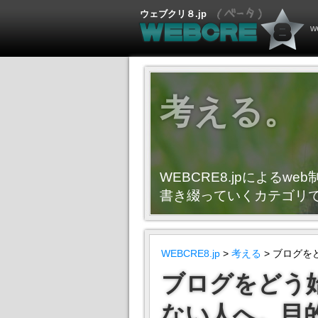
ウェブクリ８.jp
考える。
WEBCRE8.jpによる
書き綴っていくカテゴリ
WEBCRE8.jp
>
考える
> ブログ
ブログをどう
ない人へ。目