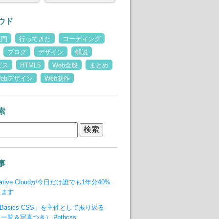
ウド
入門
行ってきた
コーディング
ブログ
デザイン
解説
ビス
HTML5
Web全般
まとめ
Webデザイン
Web制作
索
事
reative Cloudが今日だけ誰でも1年分40%
えます
to Basics CSS」を主催として振り返る
覧＆写真つき） #btbcss