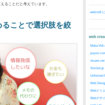
言えることだと考えています。
webcre
めることで選択肢を絞
web crea
Maka-Veli
poyosi.co
skuare.net
Stocker.jp
Unformed B
Web Desi
Webクリ
Webデザ