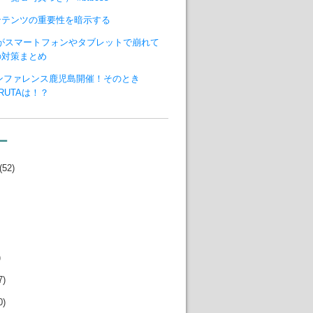
ンテンツの重要性を暗示する
ジがスマートフォンやタブレットで崩れて
の対策まとめ
カンファレンス鹿児島開催！そのとき
ARUTAは！？
ー
(52)
)
7)
0)