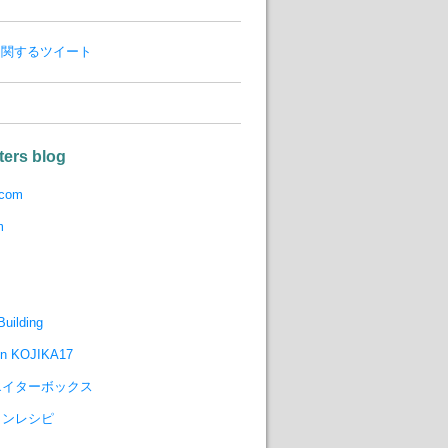
8 に関するツイート
ters blog
.com
m
uilding
gn KOJIKA17
エイターボックス
インレシピ