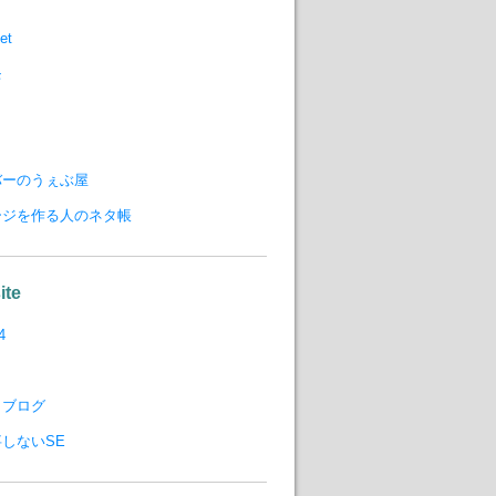
et
モ
バーのうぇぶ屋
ージを作る人のネタ帳
ite
4
りブログ
しないSE