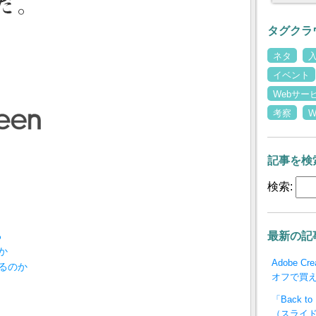
タグクラ
ネタ
イベント
Webサー
考察
記事を検
検索:
る
最新の記
か
Adobe C
るのか
オフで買
「Back 
（スライド一