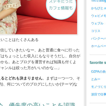
YATのBlog
かちびと.n
ウェビメ
ウェブル
コリス
バンクー
たいことはたくさんある
ホームペ
発信していきたいなー、あと普通に食べに行った
グはちょっとした収入にもなりそうだし、自分が
つかも。あとブログを運営すれば知識も付くよ
favorite s
ジャンルは絞った方がいいのかな…」
OZPAの表
えるとどれも決まりません
。まずは一つ一つ、そ
とみー
的)、何についてのブログにしたいか(テーマ)な
モノづく
涙目で仕事
め、優先度の高いことを認識