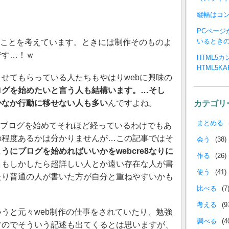
縦幅はコ
PCペー
いるとき
グのことを考えています。ときには制作そのものよ
です…！ｗ
HTML5
HTML5K
せてもらっている人たちもやはりwebに興味の
ログを始めたいと言う人も結構います。…そし
かなか行動に移せない人も多い
んですよね。
カテゴリ
まとめる
し、ブログを始めてそれほど経っているわけでもあ
の程度あるかは分かりませんが…この記事ではそ
会う
(38)
うにブログを始めればいいかをwebcre8なりに
作る
(26)
。もしかしたら超詳しい人とか遠い存在な人が書
使う
(41)
たり普通の人が書いた方が自分と重ねやすいかも
比べる
(7
考える
(9
うと元々web制作の仕事をされていたり、勉強
調べる
(4
すのでそういう記述も出てくるとは思いますが、