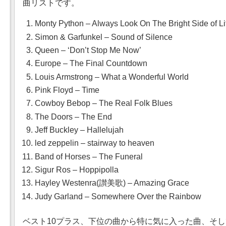
曲リストです。
Monty Python – Always Look On The Bright Side of Li
Simon & Garfunkel – Sound of Silence
Queen – ‘Don’t Stop Me Now’
Europe – The Final Countdown
Louis Armstrong – What a Wonderful World
Pink Floyd – Time
Cowboy Bebop – The Real Folk Blues
The Doors – The End
Jeff Buckley – Hallelujah
led zeppelin – stairway to heaven
Band of Horses – The Funeral
Sigur Ros – Hoppipolla
Hayley Westenra(讃美歌) – Amazing Grace
Judy Garland – Somewhere Over the Rainbow
ベスト10プラス、下位の曲から特に気に入った曲、そ