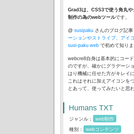
Grad3は、CSS3で使う角
制作の為のwebツール
です。
@
susipaku
さんのブログ記事
ーションやストライプ、アイコ
susi-paku web
で初めて知りま
webcre8自身は基本的にコ
のですが、確かにグラデーシ
はり機械に任せた方がキレイ
これはそれに加えアイコンを
とあって、使ってみたいと思
Humans TXT
ジャンル：
web制作
種別：
webコンテンツ