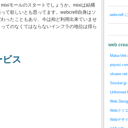
ixiモールのスタートでしょうか。mixiは結構
て欲しいとも思ってます。webcre8自身はソ
webcre
変わったこともあり、今は殆ど利用出来ていませ
とってのなくてはならないインフラの地位は揺ら
web crea
Maka-Veli
ービス
poyosi.co
skuare.net
Stocker.jp
Unformed B
Web Desi
Webクリ
Webデザ