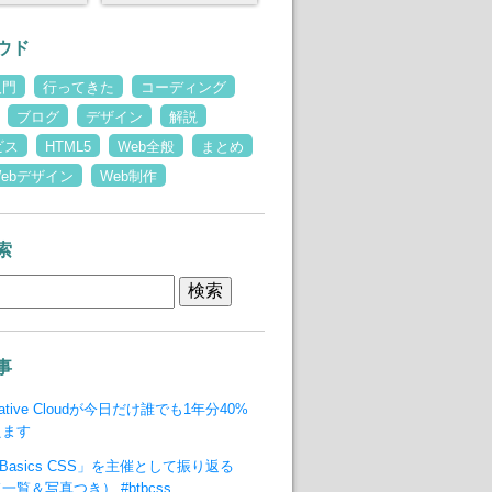
ウド
入門
行ってきた
コーディング
ブログ
デザイン
解説
ビス
HTML5
Web全般
まとめ
Webデザイン
Web制作
索
事
reative Cloudが今日だけ誰でも1年分40%
えます
to Basics CSS」を主催として振り返る
覧＆写真つき） #btbcss