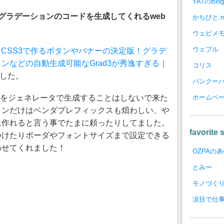
YATのBlog
丸やグラデーションのコードを生成してくれるweb
かちびと.n
ウェビメ
ウェブル
CSS3で作るボタンやバナーの決定版！グラデ
ンなどの自動生成可能なGrad3が秀逸すぎる｜
コリス
した。
バンクー
ードをジェネレータで生成することはしないで来た
ホームペ
ョンだけはベンダプレフィックスも煩わしい、や
に作れると言う事でたまに頼ったりしてました。
favorite s
つけたりボーダやフォントサイズまで設定できる
わせてくれました！
OZPAの表
とみー
モノづく
涙目で仕事