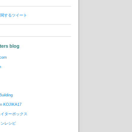
8 に関するツイート
ters blog
.com
m
uilding
gn KOJIKA17
エイターボックス
インレシピ