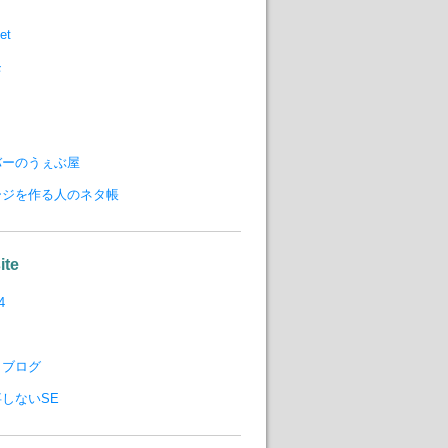
et
モ
バーのうぇぶ屋
ージを作る人のネタ帳
ite
4
りブログ
しないSE