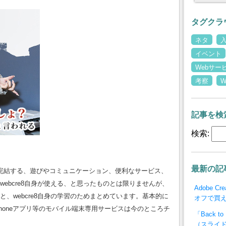
タグクラ
ネタ
イベント
Webサー
考察
記事を検
検索:
最新の記
で完結する、遊びやコミュニケーション、便利なサービス、
ebcre8自身が使える、と思ったものとは限りませんが、
Adobe C
、webcre8自身の学習のためまとめています。基本的に
オフで買
honeアプリ等のモバイル端末専用サービスは今のところチ
「Back 
（スライド一