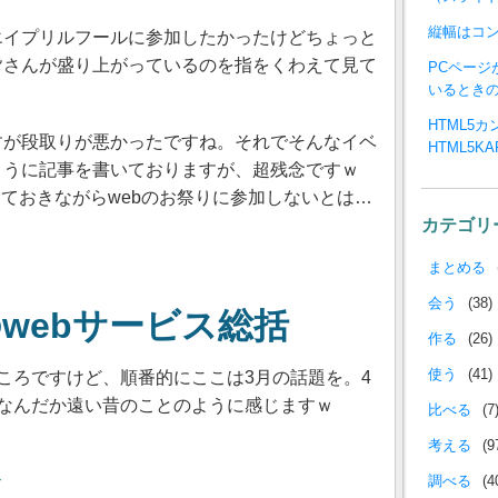
縦幅はコ
エイプリルフールに参加したかったけどちょっと
皆さんが盛り上がっているのを指をくわえて見て
PCペー
いるとき
HTML5
すが段取りが悪かったですね。それでそんなイベ
HTML5K
ように記事を書いておりますが、超残念ですｗ
ておきながらwebのお祭りに参加しないとは…
カテゴリ
まとめる
会う
(38)
のwebサービス総括
作る
(26)
使う
(41)
ころですけど、順番的にここは3月の話題を。4
がなんだか遠い昔のことのように感じますｗ
比べる
(7
考える
(9
ト
調べる
(4