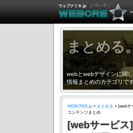
ウェブクリ８.jp
まとめる
webとwebデザインに関し
情報まとめのカテゴリで
WEBCRE8.jp
>
まとめる
> [web
コンテンツまとめ
[webサービス