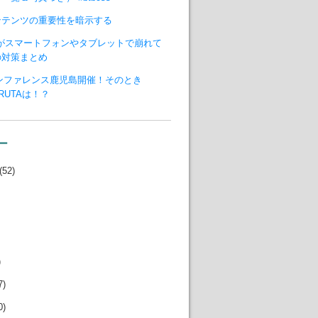
ンテンツの重要性を暗示する
ジがスマートフォンやタブレットで崩れて
の対策まとめ
カンファレンス鹿児島開催！そのとき
ARUTAは！？
ー
(52)
)
7)
0)